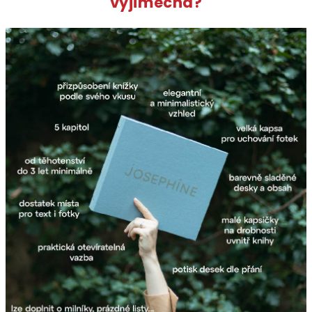
výjimečná?