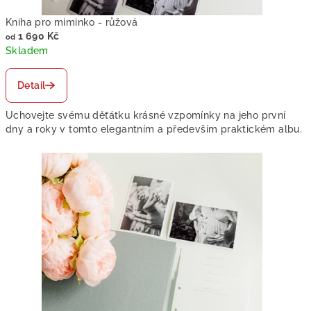
z
Kniha pro miminko - růžová
a
1 690 Kč
od
p
Skladem
o
Detail
m
Uchovejte svému děťátku krásné vzpomínky na jeho první
e
dny a roky v tomto elegantním a především praktickém albu.
n
u
t
e
l
n