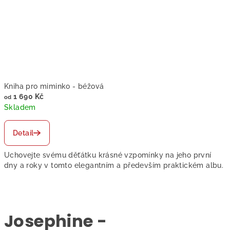
h
o
p
o
t
Kniha pro miminko - béžová
1 690 Kč
od
o
Skladem
m
Detail
k
Uchovejte svému děťátku krásné vzpomínky na jeho první
a
dny a roky v tomto elegantním a především praktickém albu.
Josephine -