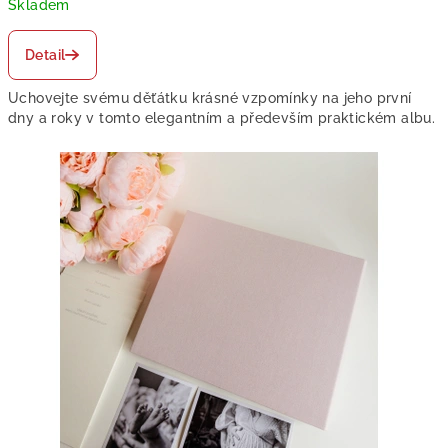
z
Skladem
n
Detail
a
Uchovejte svému děťátku krásné vzpomínky na jeho první
m
dny a roky v tomto elegantním a především praktickém albu.
e
n
e
j
t
e
n
e