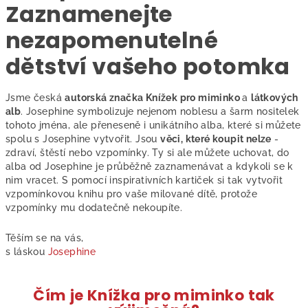
Zaznamenejte
nezapomenutelné
dětství vašeho potomka
Jsme česká
autorská značka Knížek pro miminko
a
látkových
alb
. Josephine symbolizuje nejenom noblesu a šarm nositelek
tohoto jména, ale přeneseně i unikátního alba, které si můžete
spolu s Josephine vytvořit. Jsou
věci, které koupit nelze
-
zdraví, štěstí nebo vzpomínky. Ty si ale můžete uchovat, do
alba od Josephine je průběžně zaznamenávat a kdykoli se k
nim vracet. S pomocí inspirativních kartiček si tak vytvořit
vzpomínkovou knihu pro vaše milované dítě, protože
vzpomínky mu dodatečně nekoupíte.
Těším se na vás,
s láskou
Josephine
Čím je Knížka pro miminko tak