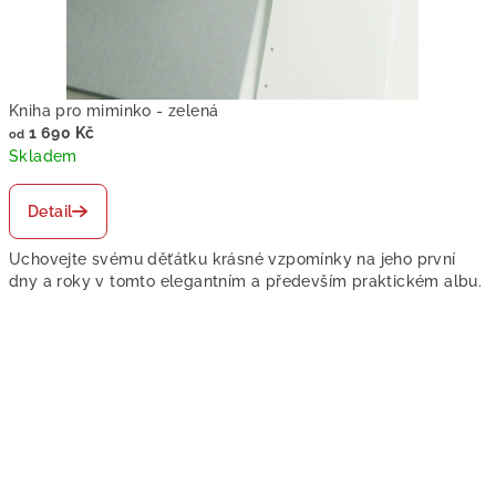
é
d
ě
Kniha pro miminko - zelená
t
1 690 Kč
od
Skladem
s
Detail
t
v
Uchovejte svému děťátku krásné vzpomínky na jeho první
dny a roky v tomto elegantním a především praktickém albu.
í
v
a
š
e