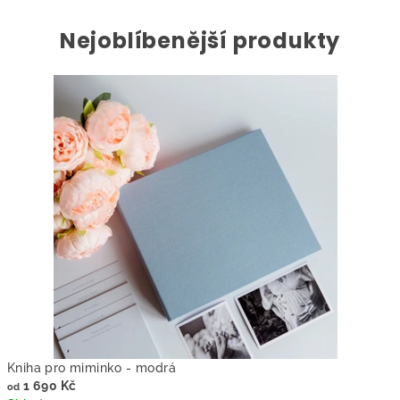
o
Nejoblíbenější produkty
s
e
p
h
i
n
e
-
Z
a
Kniha pro miminko - modrá
1 690 Kč
od