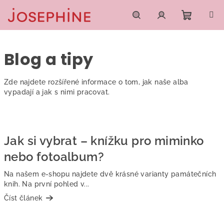
Přejít
na
obsah
Nákupn
Hledat
Přihlášení
Blog a tipy
košík
Zde najdete rozšířené informace o tom, jak naše alba
vypadají a jak s nimi pracovat.
V
ý
Jak si vybrat – knížku pro miminko
p
i
nebo fotoalbum?
s
Na našem e-shopu najdete dvě krásné varianty památečních
č
knih. Na první pohled v...
l
Číst článek
á