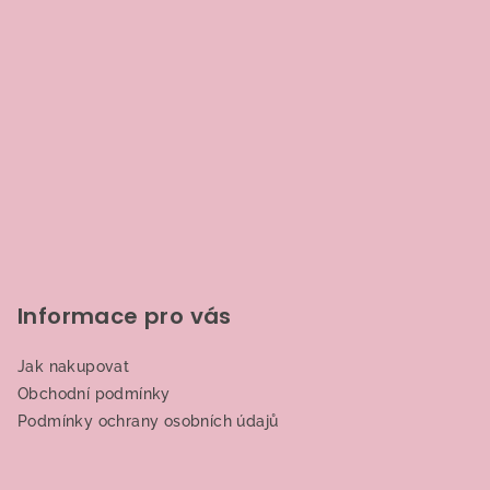
k
y
v
ý
p
i
s
u
Informace pro vás
Jak nakupovat
Obchodní podmínky
Podmínky ochrany osobních údajů