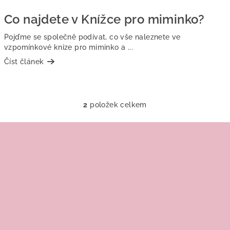
n
k
Co najdete v Knížce pro miminko?
ů
Pojďme se společně podívat, co vše naleznete ve
vzpomínkové knize pro miminko a ...
Číst článek
2
položek celkem
O
v
Z
l
á
á
p
d
a
a
c
t
í
í
p
r
v