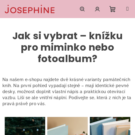
Přejít
na
obsah
Nákupn
Hledat
Přihlášení
Jak si vybrat – knížku
košík
pro miminko nebo
fotoalbum?
Na našem e-shopu najdete dvě krásné varianty památečních
knih. Na první pohled vypadají stejně – mají identické pevné
desky, možnost doplnit vlastní nápis a praktickou otevírací
vazbu. Liší se ale vnitřní náplní. Podívejte se, která z nich je ta
pravá právě pro vás.