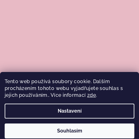
Tento web používá soubory cookie. Dalším
procházením tohoto webu vyjadřujete souhlas s
jejich používáním.. Více informací
zde
.
Sledovat na Instagramu
Nastavení
Copyright 2026
Josephineshop.cz
. Všechna práva
vyhrazena.
Souhlasím
Vytvořil Shoptet